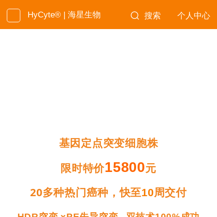
HyCyte® | 海星生物
搜索
个人中心
基因定点突变细胞株
15800
限时特价
元
20多种热门癌种，快至
周交付
10
HDR突变 xPE先导突变
双技术100%成功