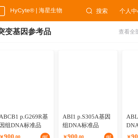
HyCyte® | 海星生物
搜索
个人中
突变基因参考品
ABCB1 p.G269R基
ABI1 p.S305A基因
AB
因组DNA标准品
组DNA标准品
DN
900
900
90
￥
.
00
￥
.
00
￥