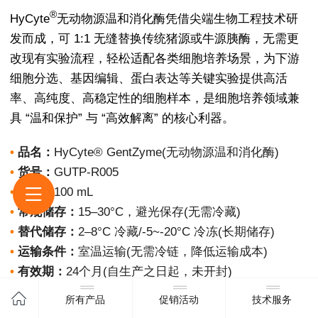
®
HyCyte
无动物源温和消化酶凭借尖端生物工程技术研
发而成，可 1:1 无缝替换传统猪源或牛源胰酶，无需更
改现有实验流程，轻松适配各类细胞培养场景，为下游
细胞分选、基因编辑、蛋白表达等关键实验提供高活
率、高纯度、高稳定性的细胞样本，是细胞培养领域兼
具 “温和保护” 与 “高效解离” 的核心利器。
•
品名：
HyCyte® GentZyme(无动物源温和消化酶)
•
货号：
GUTP-R005
•
规格：
100 mL
•
常规储存：
15–30°C，避光保存(无需冷藏)
•
替代储存：
2–8°C 冷藏/-5~-20°C 冷冻(长期储存)
•
运输条件：
室温运输(无需冷链，降低运输成本)
•
有效期：
24个月(自生产之日起，未开封)
⚠️
避免反复冻融,开封后建议2-8℃冷藏并尽快使用
所有产品
促销活动
技术服务