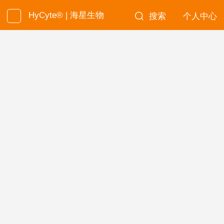
HyCyte® | 海星生物
搜索
个人中心