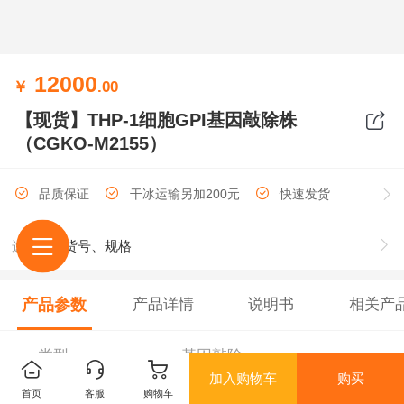
12000
￥
.00
【现货】THP-1细胞GPI基因敲除株
（CGKO-M2155）
品质保证
干冰运输另加200元
快速发货
STR检测
物种检测
选择
货号、规格
产品参数
产品详情
说明书
相关产
类型
基因敲除
加入购物车
购买
首页
客服
购物车