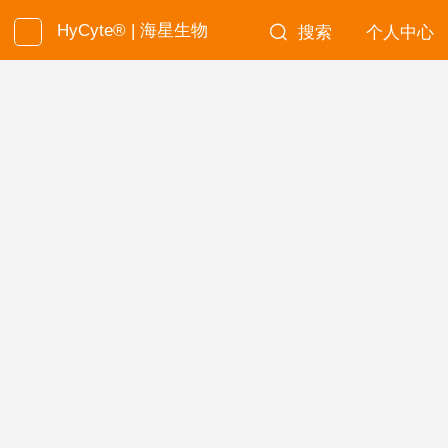
HyCyte® | 海星生物
搜索
个人中心